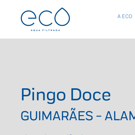
A ECO
Pingo Doce
GUIMARÃES - ALA