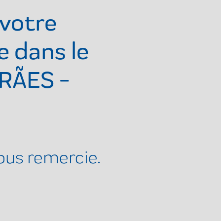
votre
e dans le
RÃES -
ous remercie.