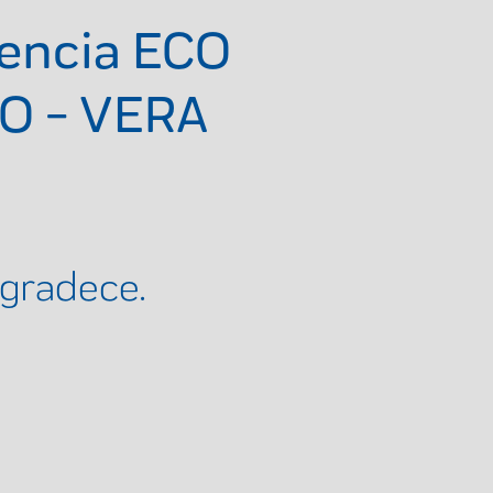
encia ECO
RO - VERA
agradece.