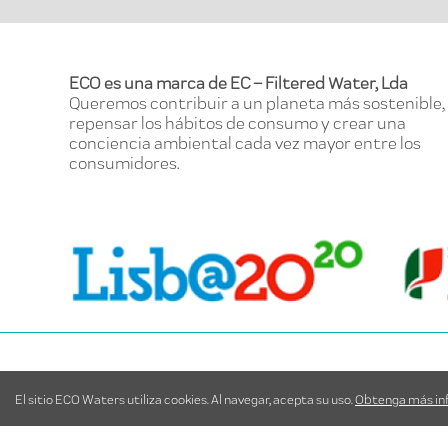
ECO es una marca de EC – Filtered Water, Lda
Queremos contribuir a un planeta más sostenible,
repensar los hábitos de consumo y crear una
conciencia ambiental cada vez mayor entre los
consumidores.
© NWP – New Water Project
| Todos los dere
El sitio ECO Waters utiliza cookies. Al navegar, acepta su uso.
Obtenga más inf