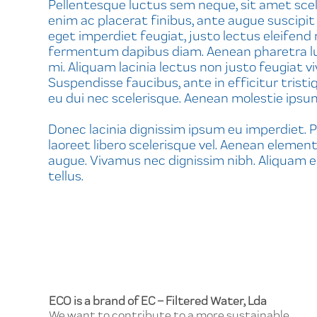
Pellentesque luctus sem neque, sit amet scel
enim ac placerat finibus, ante augue suscipit
eget imperdiet feugiat, justo lectus eleifend
fermentum dapibus diam. Aenean pharetra luctu
mi. Aliquam lacinia lectus non justo feugiat 
Suspendisse faucibus, ante in efficitur tri
eu dui nec scelerisque. Aenean molestie ipsum
Donec lacinia dignissim ipsum eu imperdiet. Pr
laoreet libero scelerisque vel. Aenean elementu
augue. Vivamus nec dignissim nibh. Aliquam eu 
tellus.
ECO is a brand of EC – Filtered Water, Lda
We want to contribute to a more sustainable