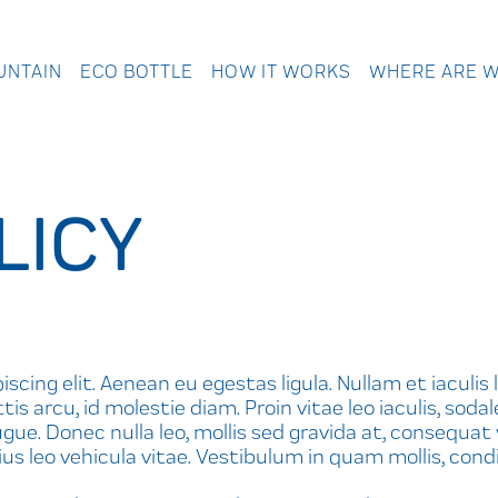
UNTAIN
ECO BOTTLE
HOW IT WORKS
WHERE ARE 
LICY
cing elit. Aenean eu egestas ligula. Nullam et iaculis 
is arcu, id molestie diam. Proin vitae leo iaculis, so
ue. Donec nulla leo, mollis sed gravida at, consequat v
varius leo vehicula vitae. Vestibulum in quam mollis,