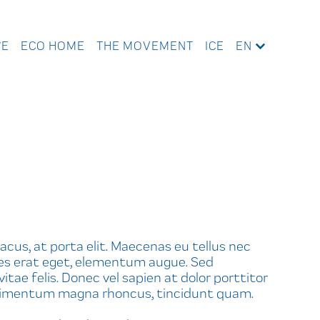
WE
ECO HOME
THE MOVEMENT
ICE
EN
lacus, at porta elit. Maecenas eu tellus nec
dales erat eget, elementum augue. Sed
itae felis. Donec vel sapien at dolor porttitor
 condimentum magna rhoncus, tincidunt quam.