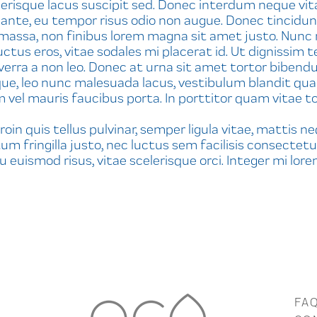
erisque lacus suscipit sed. Donec interdum neque vita
 ante, eu tempor risus odio non augue. Donec tincidunt 
 massa, non finibus lorem magna sit amet justo. Nunc 
s eros, vitae sodales mi placerat id. Ut dignissim te
viverra a non leo. Donec at urna sit amet tortor biben
stique, leo nunc malesuada lacus, vestibulum blandit
 vel mauris faucibus porta. In porttitor quam vitae t
oin quis tellus pulvinar, semper ligula vitae, mattis n
m fringilla justo, nec luctus sem facilisis consectetur
euismod risus, vitae scelerisque orci. Integer mi lore
FA