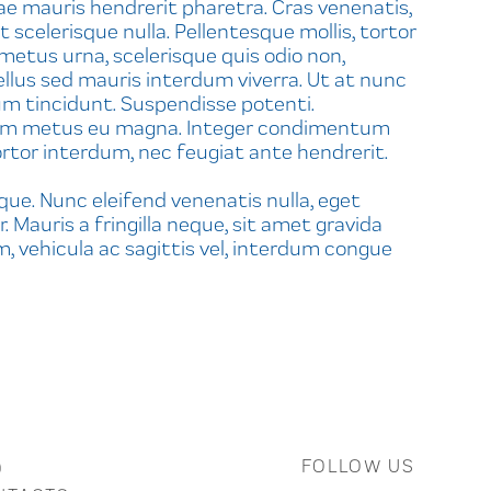
e mauris hendrerit pharetra. Cras venenatis,
scelerisque nulla. Pellentesque mollis, tortor
metus urna, scelerisque quis odio non,
llus sed mauris interdum viverra. Ut at nunc
dum tincidunt. Suspendisse potenti.
 quam metus eu magna. Integer condimentum
ortor interdum, nec feugiat ante hendrerit.
eque. Nunc eleifend venenatis nulla, eget
. Mauris a fringilla neque, sit amet gravida
m, vehicula ac sagittis vel, interdum congue
FOLLOW US
Q